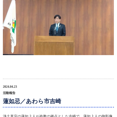
2024.04.23
活動報告
蓮如忌／あわら市吉崎
浄土真宗の蓮如上人が布教の拠点とした吉崎で、蓮如上人の御影像