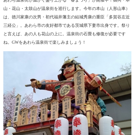
あわら温泉街が温かく盛り上がる「春まつり」が開催中！御輿・本
山・花山・太鼓山が温泉街を巡行します。今年の本山（人形山車）
は、徳川家康の次男・初代福井藩主の結城秀康の重臣「多賀谷左近
三経公」。あわら市の友好都市である茨城県下妻市出身です。祭り
と言えば、あの人も花山の上に。温泉街の石畳も修復が必要です
ね。GWをあわら温泉街で楽しみましょう！