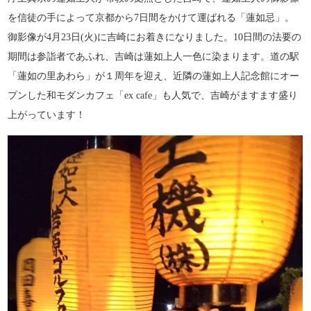
を信徒の手によって京都から7日間をかけて運ばれる「蓮如忌」。
御影像が4月23日(火)に吉崎にお着きになりました。10日間の法要の
期間は参詣者であふれ、吉崎は蓮如上人一色に染まります。道の駅
「蓮如の里あわら」が１周年を迎え、近隣の蓮如上人記念館にオー
プンした和モダンカフェ「ex cafe」も人気で、吉崎がますます盛り
上がっています！