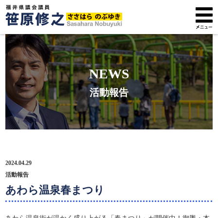
トップページ
NEWS
プロフィール
活動報告
政策方針
活動報告
広報紙
2024.04.29
サポーター募集
活動報告
あわら温泉春まつり