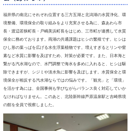
福井県の南北にそれぞれ位置する三方五湖と北潟湖の水質浄化、環
境整備、環境保全の取り組みをより充実させる為に、森あわら市
長・渡辺若狭町長・戸嶋美浜町長をはじめ、三市町が連携して水質
保全に務めております。両湖の共通課題はヒシの繁殖です。ヒシは
ひし形の葉っぱを広げる水生浮葉植物です。増えすぎるとリンや窒
素など水質に影響を及ぼすため、対策が必要です。また、日本海と
繋がる汽水湖なので、水門調整で海水を多めに入れると、ヒシは駆
除できますが、シジミや淡水魚に影響を及ぼします。水質保全と環
境保全が相反する汽水湖ならではの悩みです。「観光」と「環境」
を活かす為には、全国事例も学びながらバランス良く対応していか
なければなりません。このあと、北陸新幹線芦原温泉駅と吉崎県境
の館を全員で視察しました。