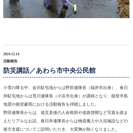
2024.12.14
活動報告
防災講話／あわら市中央公民館
小雪の降る中、金沢駐屯地からは野田連隊長（福井市出身）、春日
井駐屯地からは荒川連隊長（小浜市出身）が講師となり、能登半島
地震や能登豪雨における活動報告を拝聴しました。
野田連隊長からは、発災直後の人命救助や道路啓開など写真を踏ま
えたリアルなお話、春日井連隊長からは物資搬入や入浴施設などの
後方支援についてご説明いただき、大変胸が熱くなりました。