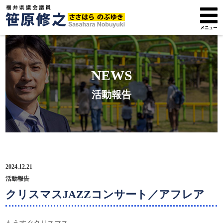
トップページ
NEWS
プロフィール
活動報告
政策方針
活動報告
広報紙
2024.12.21
サポーター募集
活動報告
クリスマスJAZZコンサート／アフレア