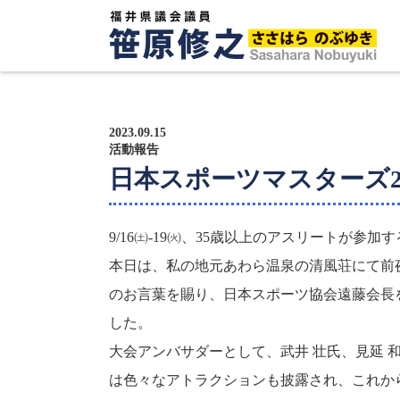
トップページ
プロフィール
2023.09.15
活動報告
日本スポーツマスターズ2
政策方針
活動報告
9/16㈯-19㈫、35歳以上のアスリートが
本日は、私の地元あわら温泉の清風荘にて前
広報紙
のお言葉を賜り、日本スポーツ協会遠藤会長
サポーター募集
した。
大会アンバサダーとして、武井 壮氏、見延 
は色々なアトラクションも披露され、これか