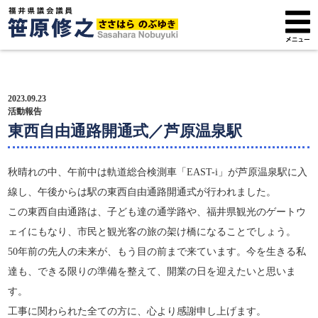
トップページ
2023.09.23
プロフィール
活動報告
東西自由通路開通式／芦原温泉駅
政策方針
秋晴れの中、午前中は軌道総合検測車「EAST-i」が芦原温泉駅に入
活動報告
線し、午後からは駅の東西自由通路開通式が行われました。
この東西自由通路は、子ども達の通学路や、福井県観光のゲートウ
広報紙
ェイにもなり、市民と観光客の旅の架け橋になることでしょう。
サポーター募集
50年前の先人の未来が、もう目の前まで来ています。今を生きる私
達も、できる限りの準備を整えて、開業の日を迎えたいと思いま
す。
工事に関わられた全ての方に、心より感謝申し上げます。