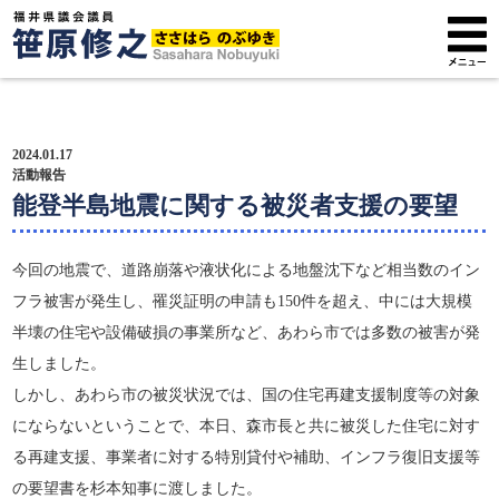
トップページ
2024.01.17
プロフィール
活動報告
能登半島地震に関する被災者支援の要望
政策方針
今回の地震で、道路崩落や液状化による地盤沈下など相当数のイン
活動報告
フラ被害が発生し、罹災証明の申請も150件を超え、中には大規模
半壊の住宅や設備破損の事業所など、あわら市では多数の被害が発
広報紙
生しました。
サポーター募集
しかし、あわら市の被災状況では、国の住宅再建支援制度等の対象
にならないということで、本日、森市長と共に被災した住宅に対す
る再建支援、事業者に対する特別貸付や補助、インフラ復旧支援等
の要望書を杉本知事に渡しました。