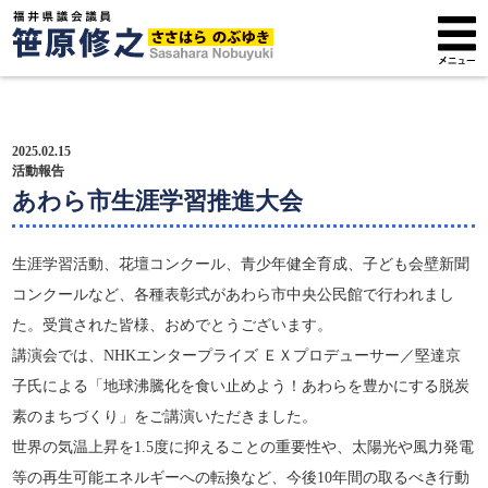
トップページ
2025.02.15
プロフィール
活動報告
あわら市生涯学習推進大会
政策方針
生涯学習活動、花壇コンクール、青少年健全育成、子ども会壁新聞
活動報告
コンクールなど、各種表彰式があわら市中央公民館で行われまし
た。受賞された皆様、おめでとうございます。
広報紙
講演会では、NHKエンタープライズ ＥＸプロデューサー／堅達京
サポーター募集
子氏による「地球沸騰化を食い止めよう！あわらを豊かにする脱炭
素のまちづくり」をご講演いただきました。
世界の気温上昇を1.5度に抑えることの重要性や、太陽光や風力発電
等の再生可能エネルギーへの転換など、今後10年間の取るべき行動