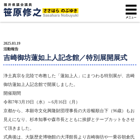
トップページ
2025.03.19
プロフィール
活動報告
吉崎御坊蓮如上人記念館／特別展開展式
政策方針
浄土真宗を北陸で布教した「蓮如上人」にまつわる特別展が、吉崎
活動報告
御坊蓮如上人記念館で開展しました。
開催期間
広報紙
令和7年3月19日（水）～6月16日（月）
サポーター募集
京都から、本願寺文化興隆財団理事長の大谷暢順台下（96歳）もお
見えになり、杉本知事や森市長とともに挨拶とテープカットをさせ
て頂きました。
式典後は、大阪歴史博物館の大澤館長より吉崎御坊や一乗谷朝倉氏