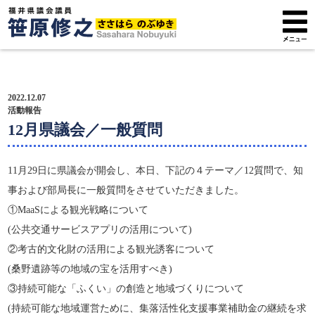
トップページ
2022.12.07
プロフィール
活動報告
12月県議会／一般質問
政策方針
11月29日に県議会が開会し、本日、下記の４テーマ／12質問で、知
活動報告
事および部局長に一般質問をさせていただきました。
①MaaSによる観光戦略について
広報紙
(公共交通サービスアプリの活用について)
サポーター募集
②考古的文化財の活用による観光誘客について
(桑野遺跡等の地域の宝を活用すべき)
③持続可能な「ふくい」の創造と地域づくりについて
(持続可能な地域運営ために、集落活性化支援事業補助金の継続を求