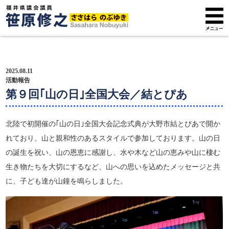
トップページ
2025.08.11
プロフィール
活動報告
第９回｢山の日｣全国大会／結とぴあ
政策方針
北陸で初開催の｢山の日｣全国大会記念式典が大野市結とぴあで開か
活動報告
れており、山と親和性のあるスタイルで参加しております。山の日
の誕生を祝い、山の恩恵に感謝し、水や木など山の恵みや山に棲む
広報紙
生き物たちを大切にするなど、山への思いを込めたメッセージと共
サポーター募集
に、子ども達が山鐘を鳴らしました。