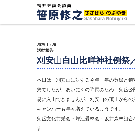
トップページ
プロフィール
2025.10.20
活動報告
刈安山白山比咩神社例祭
政策方針
活動報告
本日は、刈安山に対する今年一年の豊穣と鎮守
祭でしたが、あいにくの降雨のため、剱岳公
広報紙
易に入山できませんが、刈安山の頂上からの
サポーター募集
キャンパーも年々増えているようです。
剱岳文化共栄会・坪江愛林会・坂井森林組合
す！