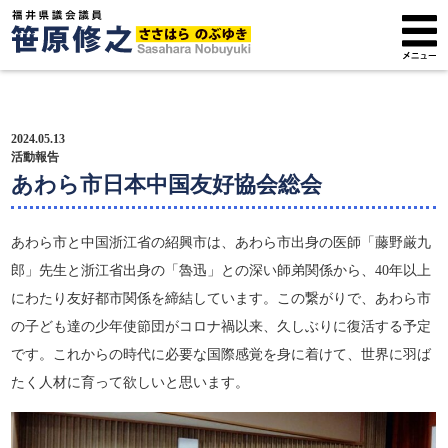
トップページ
2024.05.13
プロフィール
活動報告
あわら市日本中国友好協会総会
政策方針
あわら市と中国浙江省の紹興市は、あわら市出身の医師「藤野厳九
活動報告
郎」先生と浙江省出身の「魯迅」との深い師弟関係から、40年以上
にわたり友好都市関係を締結しています。この繋がりで、あわら市
広報紙
の子ども達の少年使節団がコロナ禍以来、久しぶりに復活する予定
サポーター募集
です。これからの時代に必要な国際感覚を身に着けて、世界に羽ば
たく人材に育って欲しいと思います。