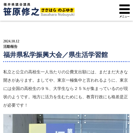
トップページ
2024.10.12
プロフィール
活動報告
福井県私学振興大会／県生活学習館
政策方針
私立と公立の高校生一人当たりの公費支出額には、まだまだ大きな
活動報告
開きがあります。ましてや、東京一極集中と言われるように、東京
には全国の高校生の９％、大学生なら２５％が集まっているのが現
広報紙
状のようです。地方に活力を生むためにも、教育行政にも格差是正
サポーター募集
が必要です！