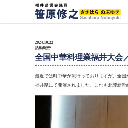
トップページ
プロフィール
2024.10.22
活動報告
全国中華料理業福井大会
政策方針
活動報告
最近では町中華が流行っておりますが、全国
福井県にて開催されました。これも北陸新幹
広報紙
サポーター募集