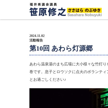
トップページ
プロフィール
2024.11.02
活動報告
第10回 あわら灯源郷
政策方針
活動報告
あわら温泉湯のまち広場に大小様々な竹灯り
巻です。息子とロウソクに点火のボランティ
広報紙
とお過ごしください♪
サポーター募集