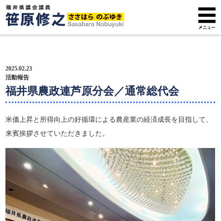
トップページ
2025.02.23
プロフィール
活動報告
福井県農政連芦原分会／通常総代会
政策方針
米価上昇と所得向上の好循環による農産業の経済成長を目指して、
活動報告
来賓挨拶させていただきました。
広報紙
サポーター募集