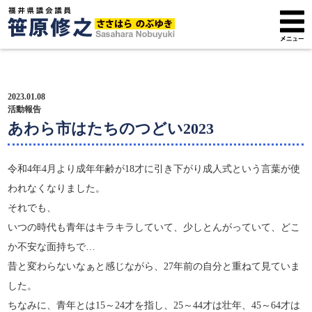
トップページ
2023.01.08
プロフィール
活動報告
あわら市はたちのつどい2023
政策方針
令和4年4月より成年年齢が18才に引き下がり成人式という言葉が使
活動報告
われなくなりました。
それでも、
広報紙
いつの時代も青年はキラキラしていて、少しとんがっていて、どこ
サポーター募集
か不安な面持ちで…
昔と変わらないなぁと感じながら、27年前の自分と重ねて見ていま
した。
ちなみに、青年とは15～24才を指し、25～44才は壮年、45～64才は