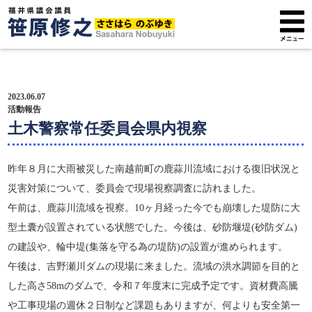
トップページ
2023.06.07
プロフィール
活動報告
土木警察常任委員会県内視察
政策方針
昨年８月に大雨被災した南越前町の鹿蒜川流域における復旧状況と
活動報告
災害対策について、委員会で現場視察調査に訪れました。
午前は、鹿蒜川流域を視察。10ヶ月経った今でも崩壊した堤防に大
広報紙
型土囊が設置されている状態でした。今後は、砂防堰堤(砂防ダム)
サポーター募集
の建設や、輪中堤(集落を守る為の堤防)の設置が進められます。
午後は、吉野瀬川ダムの現場に来ました。流域の洪水調節を目的と
した高さ58mのダムで、令和７年度末に完成予定です。資材費高騰
や工事現場の週休２日制など課題もありますが、何よりも安全第一