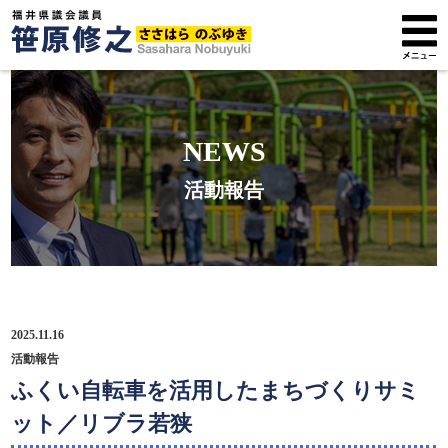
トップページ
NEWS
プロフィール
活動報告
政策方針
活動報告
広報紙
2025.11.16
サポーター募集
活動報告
ふくい自転車を活用したまちづくりサミ
ット／リブラ若狭